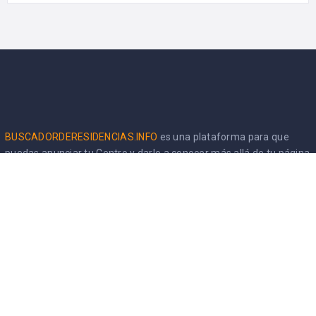
BUSCADORDERESIDENCIAS.INFO
es una plataforma para que
puedas anunciar tu Centro y darlo a conocer más allá de tu página
web.
WEBSPARARESIDENCIAS.INFO
es una plataforma especializada
en el impulso digital y tecnológico de las Residencias.