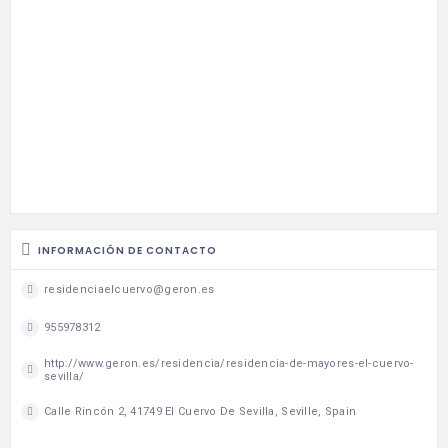
INFORMACIÓN DE CONTACTO
residenciaelcuervo@geron.es
955978312
http://www.geron.es/residencia/residencia-de-mayores-el-cuervo-
sevilla/
Calle Rincón 2, 41749 El Cuervo De Sevilla, Seville, Spain